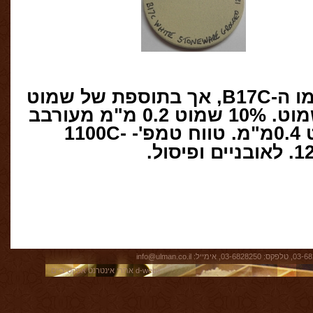
ו ה
-B17C,
אך בתוספת של שמוט
מוט
. 10%
שמוט
0.2
מ
"
מ מעורבב
0.4
מ
"
מ
.
טווח טמפ
'-
1100C-
1
.
לאובניים ופיסול
.
info@ulman.co.il
d-webs
אתרי אינטרנט אפקטיביים