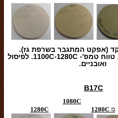
ד (אפקט המתגבר בשרפת גז)
.
טווח טמפ
'- 1100C-1280C.
לפיסול
ואובניים
.
B17C
1080C
גז
1280C
1280C