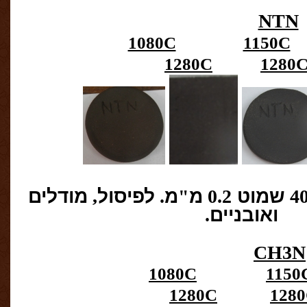
NTN
1080C
1150C
1280C
1280
שמוט
0.2
מ
"
מ
.
לפיסול
,
מודלים
ואובניים
.
CH3N
1080C
1150
1280C
128