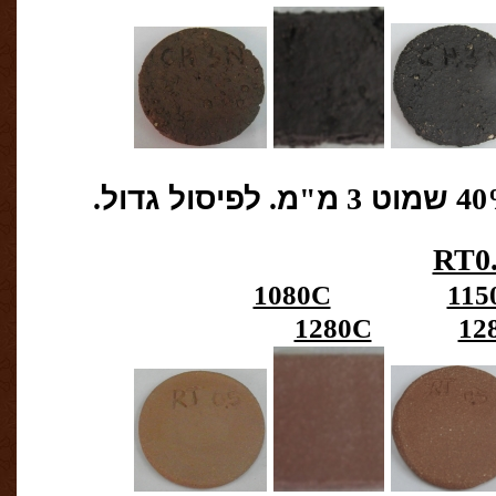
שמוט
3
מ
"
מ
.
לפיסול גדול
.
RT0
1080C
115
1280C
12