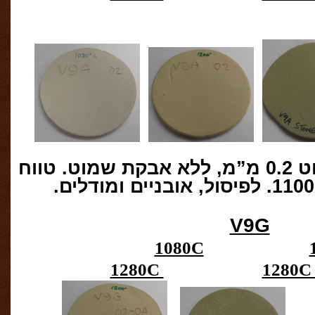
ט
0.2
מ”מ
,
ללא אבקת שמוט
.
טווח
110
.
לפיסול
,
אובניים ומודלים
.
V9G
1080C
1280C
1280