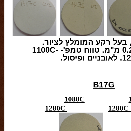
בעל רקע המומלץ לציור
.
0.
מ
"
מ
.
טווח טמפ
'- 1100C-
12
לאובניים ופיסול
.
B17G
1080C
1280C
1280C