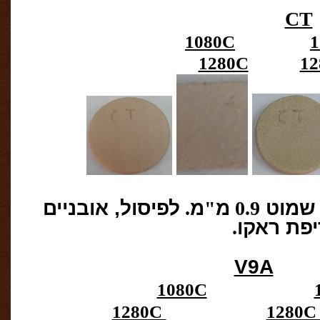
CT
1080C
1
1280C
1
שמוט
0.9
מ
"
מ
.
לפיסול, אובניים
יפת
ראקו
.
V9A
1080C
1280C
1280