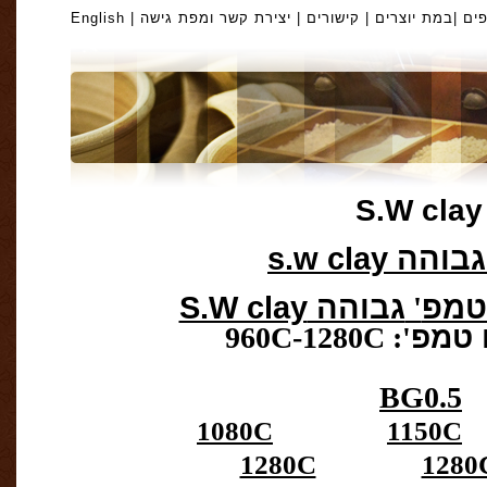
פים
|במת יוצרים |
קישורים
|
יצירת קשר ומפת גישה
|
English
s.w cla
טמפ
'
גבוהה S.W clay
 טמפ
': 960C-1280C
BG0.5
1080C
1150C
1280C
128